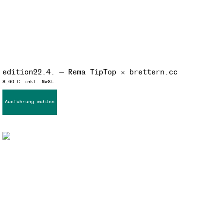
edition22.4. — Rema TipTop × brettern.cc
3,60
€
inkl. MwSt.
Ausführung wählen