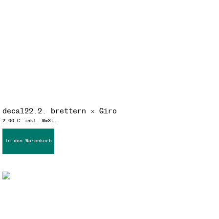
decal22.2. brettern × Giro
2,00
€
inkl. MwSt.
In den Warenkorb