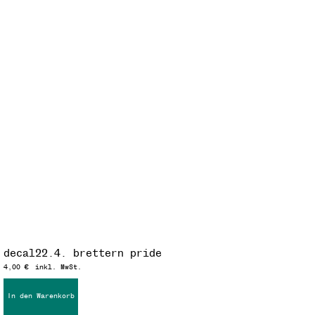
decal22.4. brettern pride
4,00
€
inkl. MwSt.
In den Warenkorb