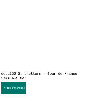
decal22.3. brettern × Tour de France
2,00
€
inkl. MwSt.
In den Warenkorb